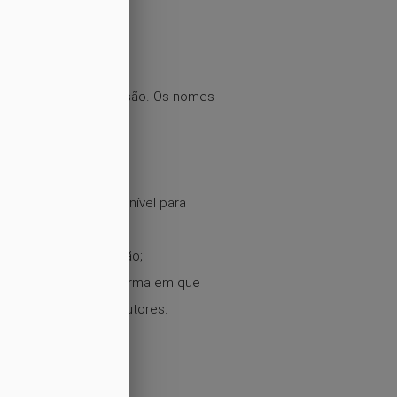
a das informações;
a, resultados e conclusão. Os nomes
o ou não estará disponível para
ificado de apresentação;
zidos nos Anais na forma em que
os seus respectivos autores.