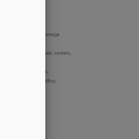
eis para que o leitor consiga
ção, cidade/estado/país, contato,
sões e referências;
fotografias e gráficos;
ado pelo Comitê Científico;
rmatação;
gresso;