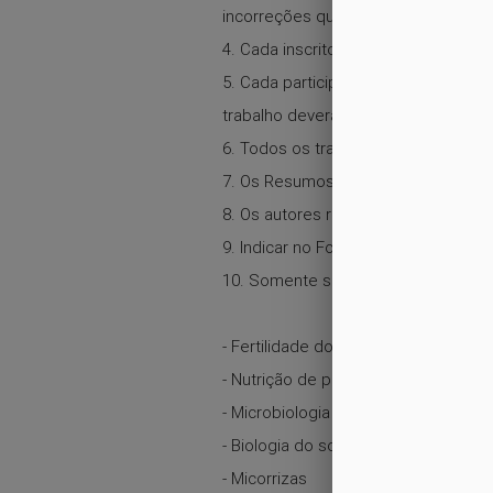
incorreções quanto à grafia dos no
4. Cada inscrito poderá enviar até n
5. Cada participante poderá apresen
trabalho deverá acessar o sistema p
6. Todos os trabalhos aprovados, i
7. Os Resumos deverão ser submeti
8. Os autores receberão automatica
9. Indicar no Formulário de Submis
10. Somente serão aceitos resumos
- Fertilidade do Solo
- Nutrição de plantas
- Microbiologia do Solo
- Biologia do solo
- Micorrizas