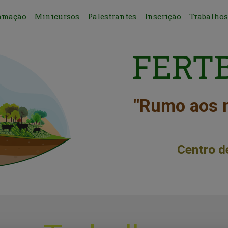
amação
Minicursos
Palestrantes
Inscrição
Trabalhos
FERTB
"Rumo aos n
16 
Centro de Co