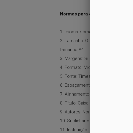
Normas para elaboração de resu
1. Idioma: somente português;
2. Tamanho: O resumo completo com 
tamanho A4;
3. Margens: Superior, Inferior, Direit
4. Formato: Microsoft Word (salvar 
5. Fonte: Times New Roman, 14 para o
6. Espaçamento: simples;
7. Alinhamento: justificado;
8. Título: Caixa alta em negrito, em 
9. Autores: Nome completo. Exemplo
10. Sublinhar o nome do apresentad
11. Instituição: Inserir no formulári