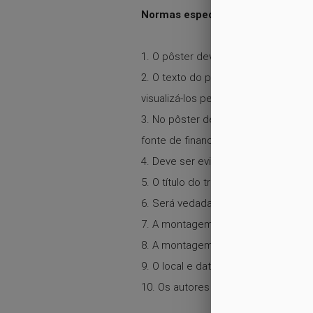
Normas específicas para pôstere
1. O pôster deverá ser confeccionad
2. O texto do pôster e as imagens dis
visualizá-los perfeitamente a uma d
3. No pôster devem constar as segui
fonte de financiamento, se houver, i
4. Deve ser evitado o excesso de tex
5. O título do trabalho no pôster de
6. Será vedada a apresentação de p
7. A montagem e desmontagem do pôs
8. A montagem do pôster somente p
9. O local e data de apresentação se
10. Os autores são responsáveis pel