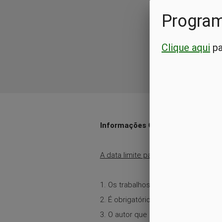
Program
Infor
Clique aqui
pa
Informações Gerais
A data limite para o envio dos resu
1. Os trabalhos serão apresentados
2. É obrigatório o pagamento da taxa
3. O autor que encaminhar o trabal