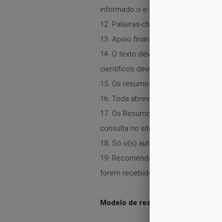
informado o e-mail apenas do autor 
12. Palavras-chave: Máximo de 3 pal
13. Apoio financeiro: poderá ser incl
14. O texto deve ser corrido, sem p
científicos devem ser grafados em it
15. Os resumos não devem conter grá
16. Toda abreviatura deverá ser defin
17. Os Resumos serão avaliados pelo
consulta no site por meio do CPF do
18. Só o(s) autor(es) de trabalhos 
19. Recomenda-se rigor na correçã
forem recebidos, sem revisão técnic
Modelo de resumo
(
Download
)