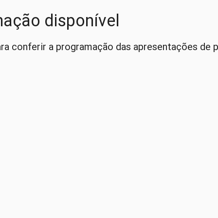
Trabalhos
ação disponível
mações e normas para submissão de tra
ra conferir a programação das apresentações de p
ENVIE SEU RESUMO
mos é
15 de agosto de 2016
.
 na forma de pôster;
 da inscrição, para garantir a publicação do trabalho;
ho será considerado pela Comissão Organizadora como responsável 