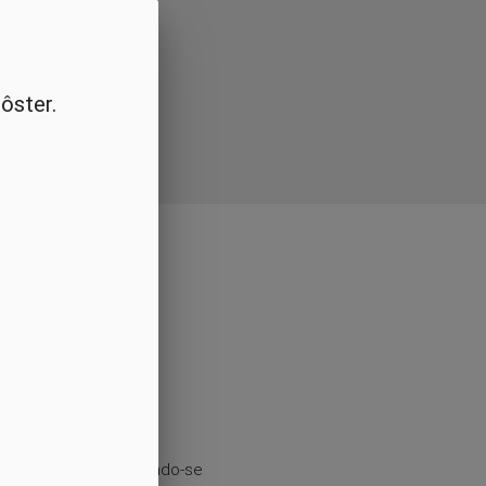
balhos
ôster.
pelo trabalho, incluindo-se