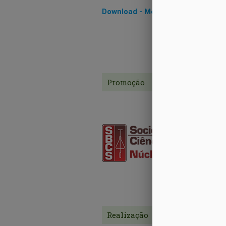
Download - Modelo de Pôster
Promoção
Realização